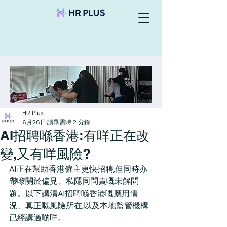
HR Plus
6月26日
讀畢需時 2 分鐘
AI招聘喺香港:有咩正在改
變,又有咩風險?
AI正在幫助香港僱主更快招聘,但同時亦
帶嚟關於偏見、私隱同問責嘅未解問
題。以下講清AI招聘喺香港嘅應用情
況、真正嘅風險所在,以及本地監管機構
已經講過啲咩。