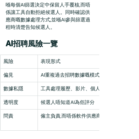
喺每個AI篩選決定中保留人手覆核,而唔
係讓工具自動拒絕候選人。同時確認供
應商嘅數據處理方式,並喺AI參與篩選過
程時清楚告知候選人。
AI招聘風險一覽
風險
表現形式
偏見
AI重複過去招聘數據嘅模式
數據私隱
工具處理履歷、影片、個人資料
透明度
候選人唔知道AI為佢評分
問責
僱主負責,而唔係軟件供應商