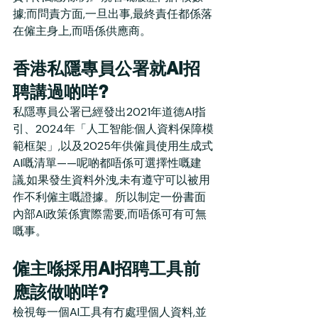
據;而問責方面,一旦出事,最終責任都係落
在僱主身上,而唔係供應商。
香港私隱專員公署就AI招
聘講過啲咩?
私隱專員公署已經發出2021年道德AI指
引、2024年「人工智能:個人資料保障模
範框架」,以及2025年供僱員使用生成式
AI嘅清單——呢啲都唔係可選擇性嘅建
議,如果發生資料外洩,未有遵守可以被用
作不利僱主嘅證據。所以制定一份書面
內部AI政策係實際需要,而唔係可有可無
嘅事。
僱主喺採用AI招聘工具前
應該做啲咩?
檢視每一個AI工具有冇處理個人資料,並