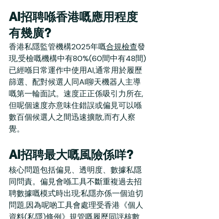
AI招聘喺香港嘅應用程度
有幾廣?
香港私隱監管機構2025年嘅
合規檢查
發
現,受檢嘅機構中有80%(60間中有48間)
已經喺日常運作中使用AI,通常用於履歷
篩選、配對候選人同AI聊天機器人主導
嘅第一輪面試。速度正正係吸引力所在,
但呢個速度亦意味住錯誤或偏見可以喺
數百個候選人之間迅速擴散,而冇人察
覺。
AI招聘最大嘅風險係咩?
核心問題包括偏見、透明度、數據私隱
同問責。偏見會喺工具不斷重複過去招
聘數據嘅模式時出現;私隱亦係一個迫切
問題,因為呢啲工具會處理受香港《個人
資料(私隱)條例》規管嘅履歷同評核數