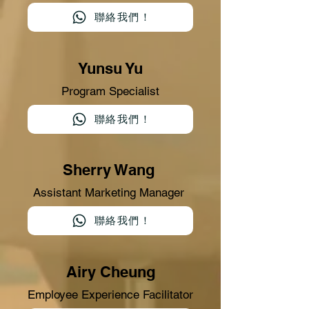
聯絡我們！
Yunsu Yu
Program Specialist
聯絡我們！
Sherry Wang
Assistant Marketing Manager
聯絡我們！
Airy Cheung
Employee Experience Facilitator