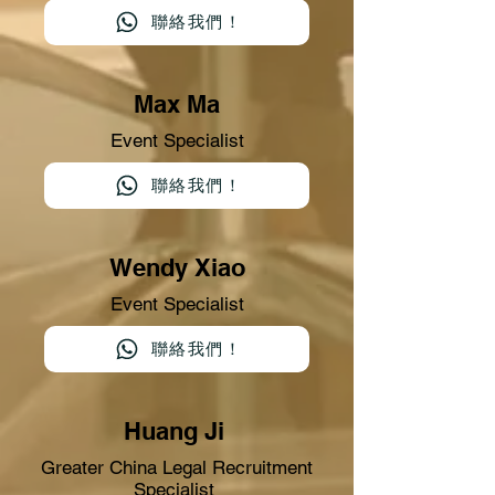
聯絡我們！
Max Ma
Event Specialist
聯絡我們！
Wendy Xiao
Event Specialist
聯絡我們！
Huang Ji
Greater China Legal Recruitment
Specialist