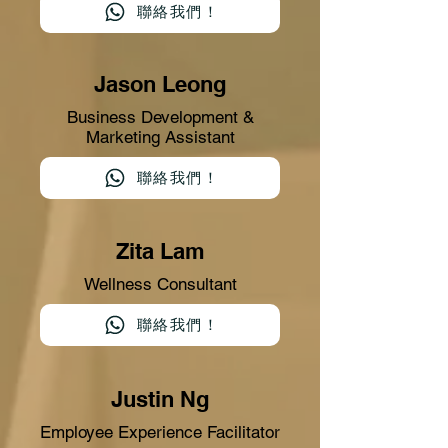
聯絡我們！
Jason Leong
Business Development &
Marketing Assistant
聯絡我們！
Zita Lam
Wellness Consultant
聯絡我們！
Justin Ng
Employee Experience Facilitator