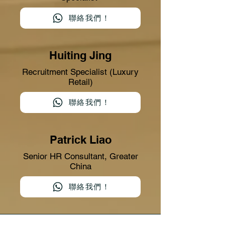
聯絡我們！
Huiting Jing
Recruitment Specialist (Luxury
Retail)
聯絡我們！
Patrick Liao
Senior HR Consultant, Greater
China
聯絡我們！