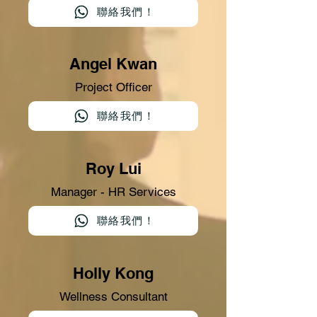
聯絡我們！
Angel Kwan
Project Officer
聯絡我們！
Roy Lui
Manager - HR Services
聯絡我們！
Holly Kong
Wellness Consultant