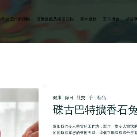
僱員健康計劃活動
活動遊戲及娛樂設施
專車服務
工作機會
關於
健康 | 節日 | 社交 | 手工藝品
碟古巴特擴香石
參加我們令人興奮的工作坊，製作一隻令人愉悅
的同時探索您的藝術天賦。這個互動課程適合所