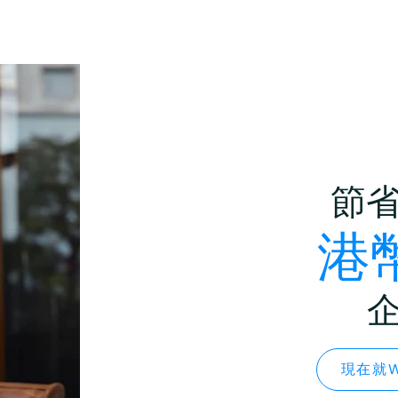
節
港幣
現在就W