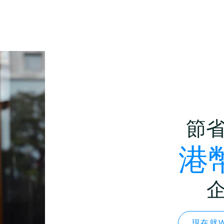
節
港幣
現在就W