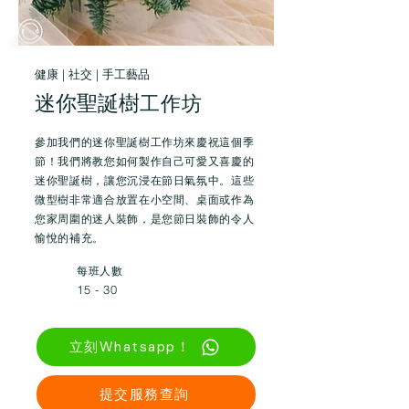
健康 | 社交 | 手工藝品
迷你聖誕樹
工作坊
參加我們的迷你聖誕樹工作坊來慶祝這個季
節！我們將教您如何製作自己可愛又喜慶的
迷你聖誕樹，讓您沉浸在節日氣氛中。這些
微型樹非常適合放置在小空間、桌面或作為
您家周圍的迷人裝飾，是您節日裝飾的令人
愉悅的補充。
每班人數
15 - 30
立刻Whatsapp！
提交服務查詢