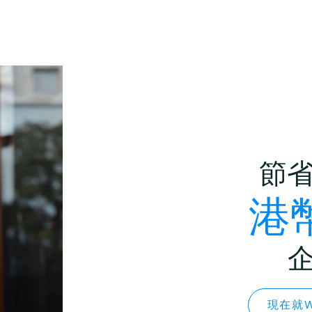
節
港幣
現在就W