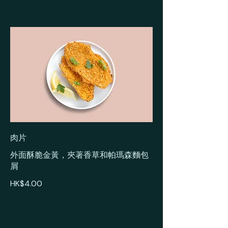
肉片
外面酥脆金黃，夾著香草和帕瑪森麵包
屑
HK$4.00