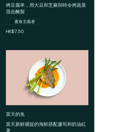
烤豆腐串，用大豆和芝麻與時令烤蔬菜
混合醃製
素食主義者
HK$7.50
當天的魚
當天新鮮捕捉的海鮮搭配蘆筍和奶油紅
薯