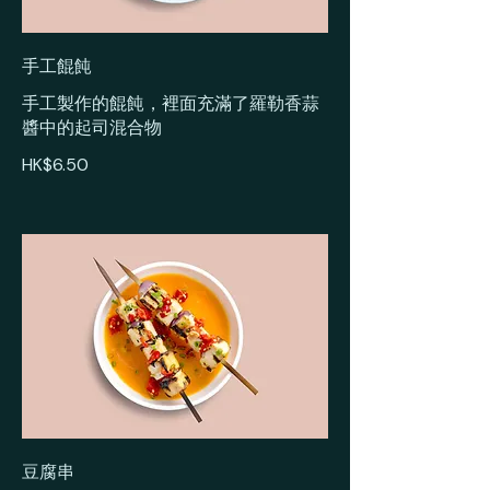
手工餛飩
手工製作的餛飩，裡面充滿了羅勒香蒜
醬中的起司混合物
HK$6.50
豆腐串