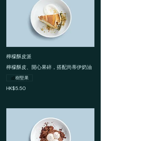
檸檬酥皮派
檸檬酥皮、開心果碎，搭配尚蒂伊奶油
樹堅果
HK$5.50