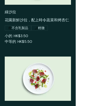
綠沙拉
花園新鮮沙拉，配上時令蔬菜和烤杏仁
不含乳製品
輕微
小的
HK$3.50
中等的
HK$5.50