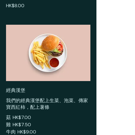
HK$8.00
經典漢堡
我們的經典漢堡配上生菜、泡菜、傳家
寶西紅柿，配上薯條
菇
HK$7.00
雞
HK$7.50
牛肉
HK$9.00