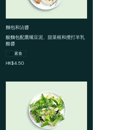
麵包和沾醬
酸麵包配鷹嘴豆泥、甜菜根和攪打羊乳
酪醬
素食
HK$4.50