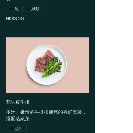
魚
貝類
HK$8.00
花生皮牛排
多汁、嫩滑的牛排根據您的喜好烹製，
搭配蒸蔬菜
花生