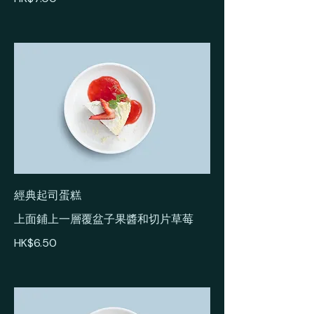
經典起司蛋糕
上面鋪上一層覆盆子果醬和切片草莓
HK$6.50